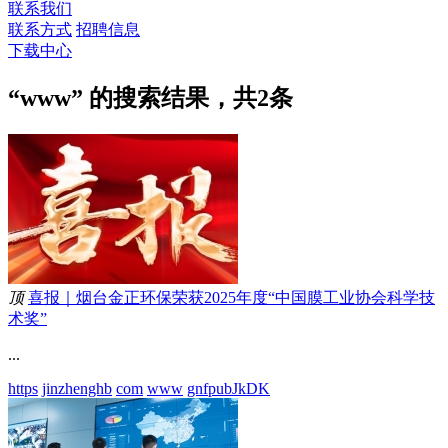
联系我们
联系方式
招聘信息
下载中心
“www” 的搜索结果，共
2
条
顶
喜报｜烟台金正环保荣获2025年度“中国膜工业协会科学技
术奖”
...
https
jinzhenghb
com
www
gnfpubJkDK