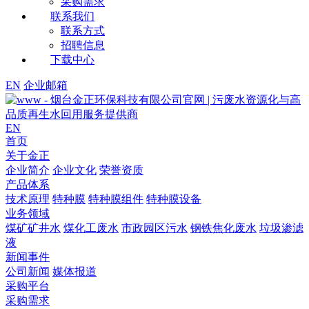
采购需求
联系我们
联系方式
招聘信息
下载中心
EN
企业邮箱
EN
首页
关于金正
企业简介
企业文化
荣誉资质
产品体系
技术原理
特种膜
特种膜组件
特种膜设备
业务领域
煤矿矿井水
煤化工废水
市政园区污水
钢铁焦化废水
垃圾渗滤
液
新闻事件
公司新闻
媒体报道
采购平台
采购需求