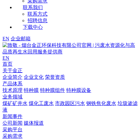
采购需求
联系我们
联系方式
招聘信息
下载中心
EN
企业邮箱
EN
首页
关于金正
企业简介
企业文化
荣誉资质
产品体系
技术原理
特种膜
特种膜组件
特种膜设备
业务领域
煤矿矿井水
煤化工废水
市政园区污水
钢铁焦化废水
垃圾渗滤
液
新闻事件
公司新闻
媒体报道
采购平台
采购需求