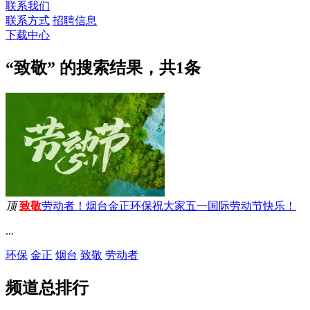
联系我们
联系方式
招聘信息
下载中心
“致敬” 的搜索结果，共
1
条
顶
致敬
劳动者！烟台金正环保祝大家五一国际劳动节快乐！
...
环保
金正
烟台
致敬
劳动者
频道总排行