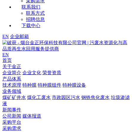
采购需求
联系我们
联系方式
招聘信息
下载中心
EN
企业邮箱
EN
首页
关于金正
企业简介
企业文化
荣誉资质
产品体系
技术原理
特种膜
特种膜组件
特种膜设备
业务领域
煤矿矿井水
煤化工废水
市政园区污水
钢铁焦化废水
垃圾渗滤
液
新闻事件
公司新闻
媒体报道
采购平台
采购需求