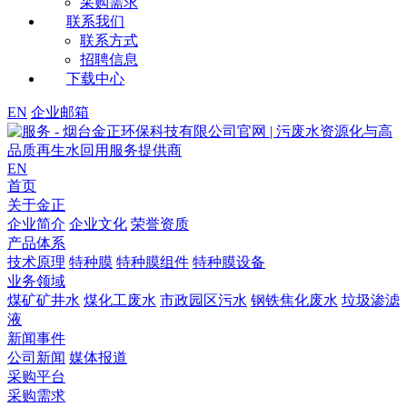
采购需求
联系我们
联系方式
招聘信息
下载中心
EN
企业邮箱
EN
首页
关于金正
企业简介
企业文化
荣誉资质
产品体系
技术原理
特种膜
特种膜组件
特种膜设备
业务领域
煤矿矿井水
煤化工废水
市政园区污水
钢铁焦化废水
垃圾渗滤
液
新闻事件
公司新闻
媒体报道
采购平台
采购需求