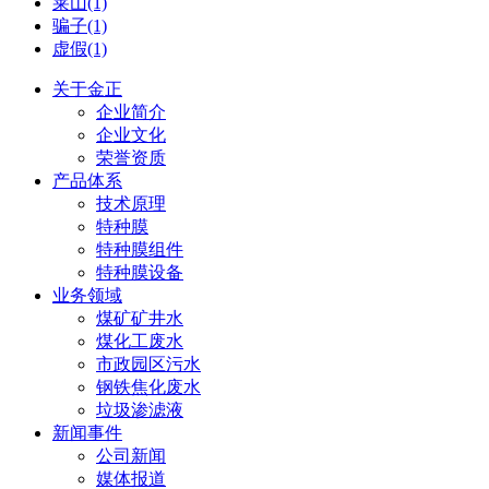
莱山(1)
骗子(1)
虚假(1)
关于金正
企业简介
企业文化
荣誉资质
产品体系
技术原理
特种膜
特种膜组件
特种膜设备
业务领域
煤矿矿井水
煤化工废水
市政园区污水
钢铁焦化废水
垃圾渗滤液
新闻事件
公司新闻
媒体报道