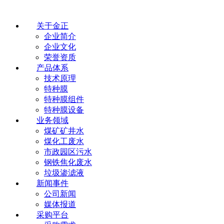
关于金正
企业简介
企业文化
荣誉资质
产品体系
技术原理
特种膜
特种膜组件
特种膜设备
业务领域
煤矿矿井水
煤化工废水
市政园区污水
钢铁焦化废水
垃圾渗滤液
新闻事件
公司新闻
媒体报道
采购平台