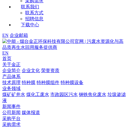
采购需求
联系我们
联系方式
招聘信息
下载中心
EN
企业邮箱
EN
首页
关于金正
企业简介
企业文化
荣誉资质
产品体系
技术原理
特种膜
特种膜组件
特种膜设备
业务领域
煤矿矿井水
煤化工废水
市政园区污水
钢铁焦化废水
垃圾渗滤
液
新闻事件
公司新闻
媒体报道
采购平台
采购需求