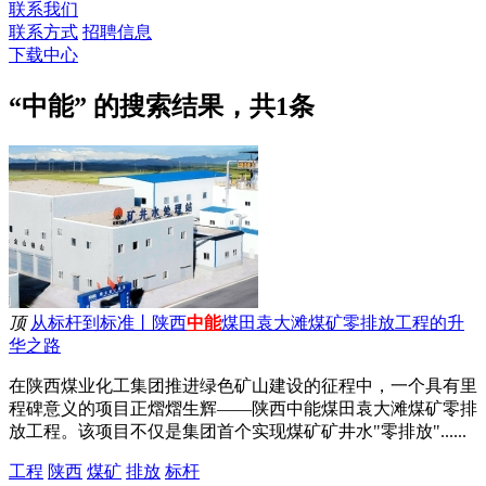
联系我们
联系方式
招聘信息
下载中心
“中能” 的搜索结果，共
1
条
顶
从标杆到标准丨陕西
中能
煤田袁大滩煤矿零排放工程的升
华之路
在陕西煤业化工集团推进绿色矿山建设的征程中，一个具有里
程碑意义的项目正熠熠生辉——陕西中能煤田袁大滩煤矿零排
放工程。该项目不仅是集团首个实现煤矿矿井水"零排放"......
工程
陕西
煤矿
排放
标杆