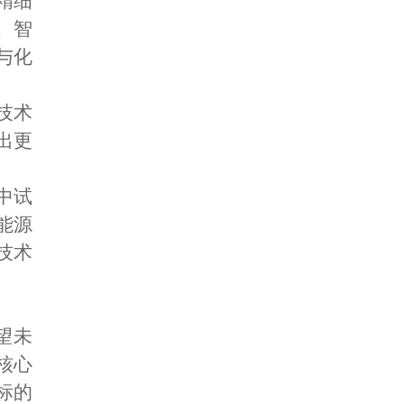
精细
、智
与化
技术
出更
中试
能源
技术
望未
核心
标的