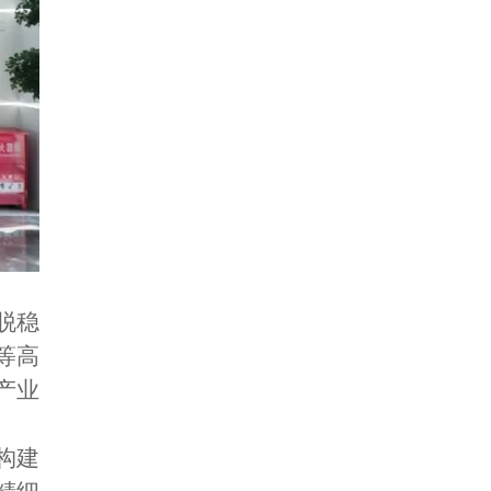
脱稳
等高
产业
构建